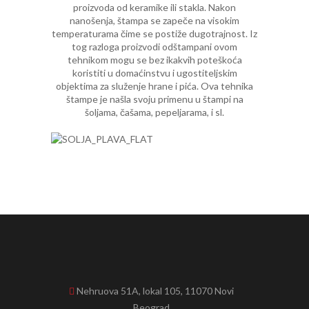
proizvoda od keramike ili stakla. Nakon
nanošenja, štampa se zapeče na visokim
temperaturama čime se postiže dugotrajnost. Iz
tog razloga proizvodi odštampani ovom
tehnikom mogu se bez ikakvih poteškoća
koristiti u domaćinstvu i ugostiteljskim
objektima za služenje hrane i pića. Ova tehnika
štampe je našla svoju primenu u štampi na
šoljama, čašama, pepeljarama, i sl.
Nehruova 51A, lokal 105, 11070 Novi
Beograd