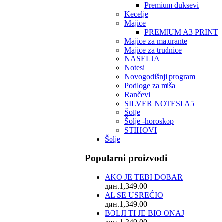
Premium duksevi
Kecelje
Majice
PREMIUM A3 PRINT
Majice za maturante
Majice za trudnice
NASELJA
Notesi
Novogodišnji program
Podloge za miša
Rančevi
SILVER NOTESI A5
Šolje
Šolje -horoskop
STIHOVI
Šolje
Popularni proizvodi
AKO JE TEBI DOBAR
дин.
1,349.00
AL SE USREĆIO
дин.
1,349.00
BOLJI TI JE BIO ONAJ
дин.
1,349.00