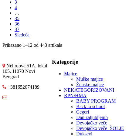
3
4
…
35
36
37
Sledeća
Prikazano 1–12 od 443 artikala
Kategorije
Nehruova 51A, lokal
105, 11070 Novi
Majice
Beograd
Muške majice
Ženske majice
+381652074189
NEKATEGORIZOVANI
RPN/HMA
BABY PROGRAM
Back to school
Cegeri
Dan zaljubljenih
Devojačko veče
Devojačko veče -ŠOLJE
Duksevi