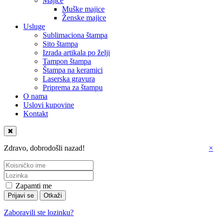
Majice
Muške majice
Ženske majice
Usluge
Sublimaciona štampa
Sito štampa
Izrada artikala po želji
Tampon štampa
Štampa na keramici
Laserska gravura
Priprema za štampu
O nama
Uslovi kupovine
Kontakt
Zdravo, dobrodošli nazad!
×
Zapamti me
Zaboravili ste lozinku?