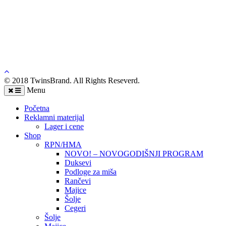
© 2018 TwinsBrand. All Rights Reseverd.
Menu
Početna
Reklamni materijal
Lager i cene
Shop
RPN/HMA
NOVO! – NOVOGODIŠNJI PROGRAM
Duksevi
Podloge za miša
Rančevi
Majice
Šolje
Cegeri
Šolje