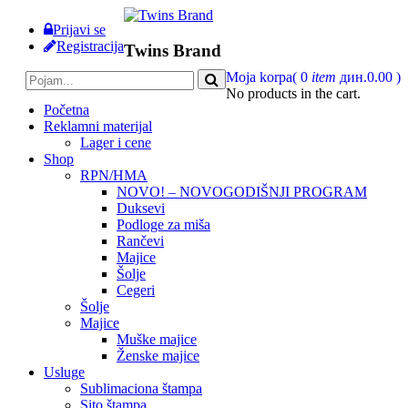
Prijavi se
Registracija
Twins Brand
Moja korpa
(
0
item
дин.
0.00
)
No products in the cart.
Početna
Reklamni materijal
Lager i cene
Shop
RPN/HMA
NOVO! – NOVOGODIŠNJI PROGRAM
Duksevi
Podloge za miša
Rančevi
Majice
Šolje
Cegeri
Šolje
Majice
Muške majice
Ženske majice
Usluge
Sublimaciona štampa
Sito štampa