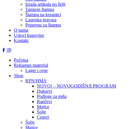
Izrada artikala po želji
Tampon štampa
Štampa na keramici
Laserska gravura
Priprema za štampu
O nama
Uslovi kupovine
Kontakt
Početna
Reklamni materijal
Lager i cene
Shop
RPN/HMA
NOVO! – NOVOGODIŠNJI PROGRAM
Duksevi
Podloge za miša
Rančevi
Majice
Šolje
Cegeri
Šolje
Majice