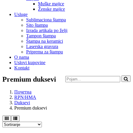
Muške majice
Ženske majice
Usluge
Sublimaciona štampa
Sito štampa
Izrada artikala po želji
Tampon štampa
Štampa na keramici
Laserska gravura
Priprema za štampu
O nama
Uslovi kupovine
Kontakt
Premium duksevi
Почетна
RPN/HMA
Duksevi
Premium duksevi